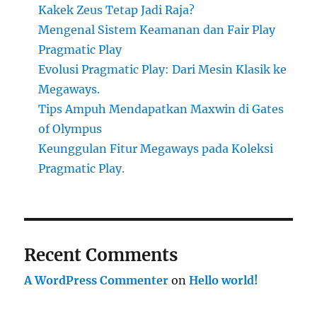
Kakek Zeus Tetap Jadi Raja?
Mengenal Sistem Keamanan dan Fair Play
Pragmatic Play
Evolusi Pragmatic Play: Dari Mesin Klasik ke
Megaways.
Tips Ampuh Mendapatkan Maxwin di Gates
of Olympus
Keunggulan Fitur Megaways pada Koleksi
Pragmatic Play.
Recent Comments
A WordPress Commenter
on
Hello world!