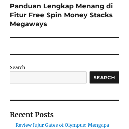
Panduan Lengkap Menang di
Next
post:
Fitur Free Spin Money Stacks
Megaways
Search
SEARCH
Recent Posts
Review Jujur Gates of Olympus: Mengapa