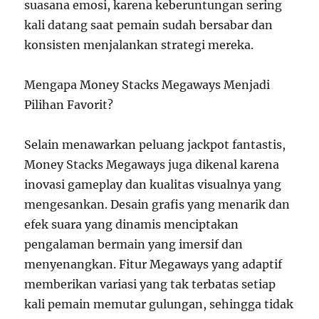
suasana emosi, karena keberuntungan sering
kali datang saat pemain sudah bersabar dan
konsisten menjalankan strategi mereka.
Mengapa Money Stacks Megaways Menjadi
Pilihan Favorit?
Selain menawarkan peluang jackpot fantastis,
Money Stacks Megaways juga dikenal karena
inovasi gameplay dan kualitas visualnya yang
mengesankan. Desain grafis yang menarik dan
efek suara yang dinamis menciptakan
pengalaman bermain yang imersif dan
menyenangkan. Fitur Megaways yang adaptif
memberikan variasi yang tak terbatas setiap
kali pemain memutar gulungan, sehingga tidak