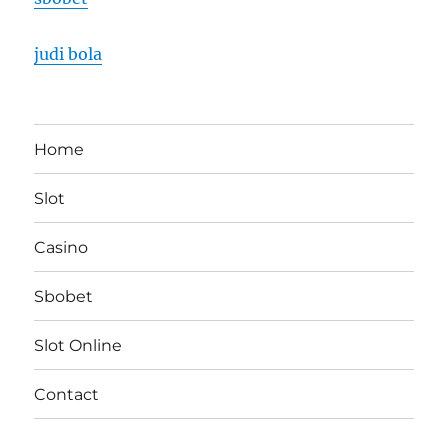
judi bola
Home
Slot
Casino
Sbobet
Slot Online
Contact