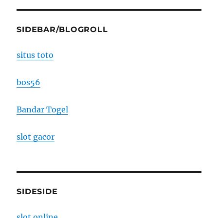
SIDEBAR/BLOGROLL
situs toto
bos56
Bandar Togel
slot gacor
SIDESIDE
slot online