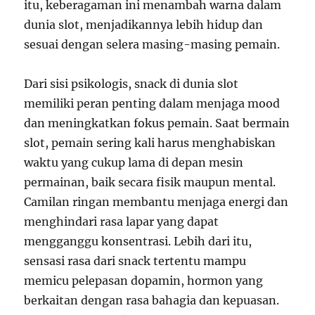
itu, keberagaman ini menambah warna dalam
dunia slot, menjadikannya lebih hidup dan
sesuai dengan selera masing-masing pemain.
Dari sisi psikologis, snack di dunia slot
memiliki peran penting dalam menjaga mood
dan meningkatkan fokus pemain. Saat bermain
slot, pemain sering kali harus menghabiskan
waktu yang cukup lama di depan mesin
permainan, baik secara fisik maupun mental.
Camilan ringan membantu menjaga energi dan
menghindari rasa lapar yang dapat
mengganggu konsentrasi. Lebih dari itu,
sensasi rasa dari snack tertentu mampu
memicu pelepasan dopamin, hormon yang
berkaitan dengan rasa bahagia dan kepuasan.