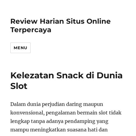
Review Harian Situs Online
Terpercaya
MENU
Kelezatan Snack di Dunia
Slot
Dalam dunia perjudian daring maupun
konvensional, pengalaman bermain slot tidak
lengkap tanpa adanya pendamping yang
mampu meningkatkan suasana hati dan