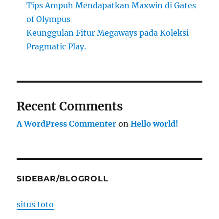
Tips Ampuh Mendapatkan Maxwin di Gates
of Olympus
Keunggulan Fitur Megaways pada Koleksi
Pragmatic Play.
Recent Comments
A WordPress Commenter
on
Hello world!
SIDEBAR/BLOGROLL
situs toto