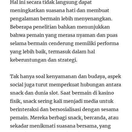
Hal ini secara tidak langsung dapat
meningkatkan suasana hati dan membuat
pengalaman bermain lebih menyenangkan.
Beberapa penelitian bahkan menunjukkan
bahwa pemain yang merasa nyaman dan puas
selama bermain cenderung memiliki performa
yang lebih baik, termasuk dalam hal
keberuntungan dan strategi.
Tak hanya soal kenyamanan dan budaya, aspek
social juga turut memperkuat hubungan antara
snack dan dunia slot. Saat bermain di kasino
fisik, snack sering kali menjadi media untuk
berinteraksi dan bersosialisasi dengan sesama
pemain. Mereka berbagi snack, bercanda, atau
sekadar menikmati suasana bersama, yang