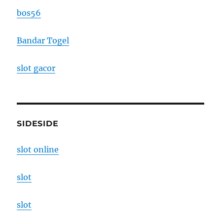
bos56
Bandar Togel
slot gacor
SIDESIDE
slot online
slot
slot