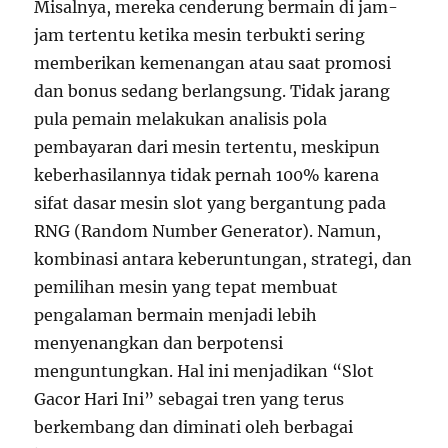
Misalnya, mereka cenderung bermain di jam-
jam tertentu ketika mesin terbukti sering
memberikan kemenangan atau saat promosi
dan bonus sedang berlangsung. Tidak jarang
pula pemain melakukan analisis pola
pembayaran dari mesin tertentu, meskipun
keberhasilannya tidak pernah 100% karena
sifat dasar mesin slot yang bergantung pada
RNG (Random Number Generator). Namun,
kombinasi antara keberuntungan, strategi, dan
pemilihan mesin yang tepat membuat
pengalaman bermain menjadi lebih
menyenangkan dan berpotensi
menguntungkan. Hal ini menjadikan “Slot
Gacor Hari Ini” sebagai tren yang terus
berkembang dan diminati oleh berbagai