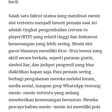
kecil.
Salah satu faktor utama yang membuat mesin
slot tertentu menjadi favorit pemain saat ini
adalah tingkat pengembalian (return to
player/RTP) yang relatif tinggi dan frekuensi
kemenangan yang lebih sering. Mesin slot
gacor biasanya memiliki fitur-fitur bonus yang
aktif secara berkala, seperti putaran gratis,
simbol liar, dan jackpot progresif yang bisa
diaktifkan kapan saja. Para pemain sering
berbagi pengalaman mereka melalui forum,
media sosial, maupun grup WhatsApp tentang
mesin-mesin tertentu yang sedang
memberikan kemenangan beruntun. Mereka
percaya bahwa mesin-mesin ini memiliki pola