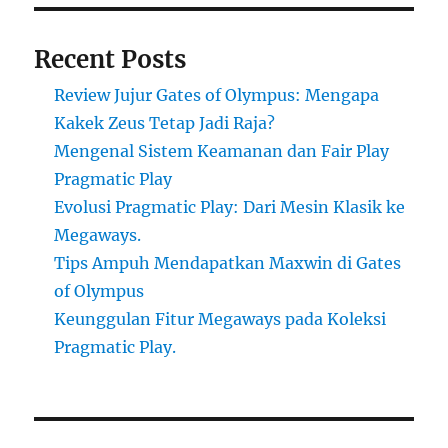
Recent Posts
Review Jujur Gates of Olympus: Mengapa
Kakek Zeus Tetap Jadi Raja?
Mengenal Sistem Keamanan dan Fair Play
Pragmatic Play
Evolusi Pragmatic Play: Dari Mesin Klasik ke
Megaways.
Tips Ampuh Mendapatkan Maxwin di Gates
of Olympus
Keunggulan Fitur Megaways pada Koleksi
Pragmatic Play.