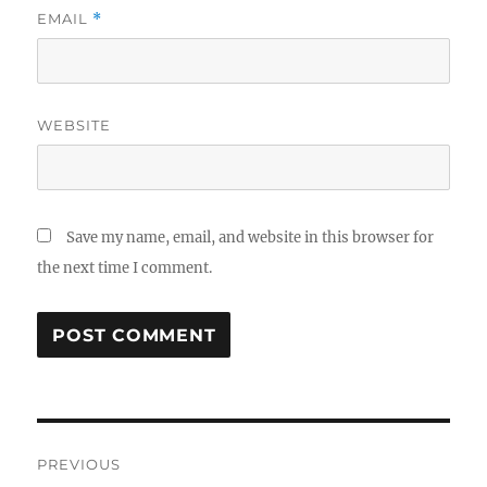
EMAIL
*
WEBSITE
Save my name, email, and website in this browser for
the next time I comment.
Post
PREVIOUS