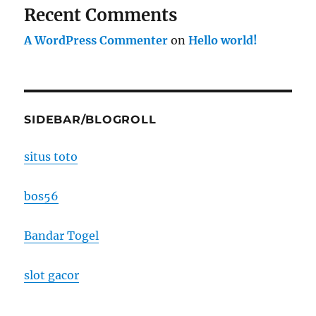
Recent Comments
A WordPress Commenter
on
Hello world!
SIDEBAR/BLOGROLL
situs toto
bos56
Bandar Togel
slot gacor