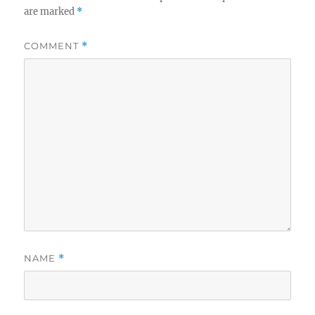
are marked
*
COMMENT
*
NAME
*