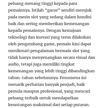
peluang menang tinggi kepada para
pemainnya. Istilah “gacor” sendiri merujuk
pada mesin slot yang sedang dalam kondisi
baik dan sering memberikan kemenangan
kepada pemainnya. Dengan kemajuan
teknologi dan inovasi yang terus dilakukan
oleh pengembang game, pemain kini dapat
menikmati pengalaman bermain slot yang
tidak hanya menyenangkan secara visual dan
audio, tetapi juga memiliki tingkat
kemenangan yang lebih tinggi dibandingkan
tahun-tahun sebelumnya. Fenomena ini
menarik perhatian banyak penjudi, baik
pemula maupun profesional, yang mencari
peluang terbaik untuk mendapatkan
keuntungan maksimal dari setiap putaran.