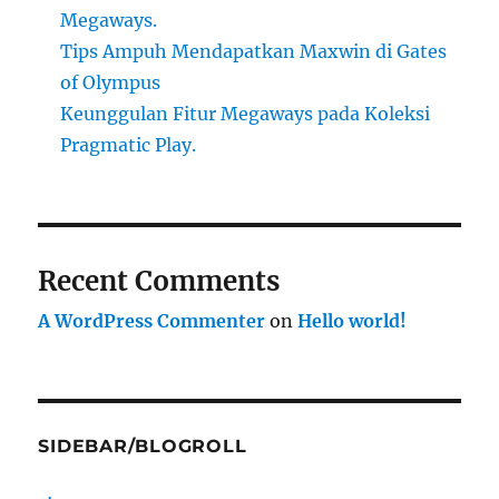
Megaways.
Tips Ampuh Mendapatkan Maxwin di Gates
of Olympus
Keunggulan Fitur Megaways pada Koleksi
Pragmatic Play.
Recent Comments
A WordPress Commenter
on
Hello world!
SIDEBAR/BLOGROLL