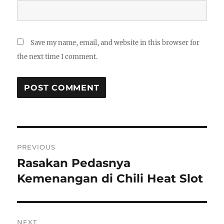
Save my name, email, and website in this browser for
the next time I comment.
Post
PREVIOUS
navigation
Rasakan Pedasnya
Previous
post:
Kemenangan di Chili Heat Slot
NEXT