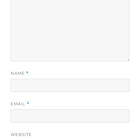
NAME
*
EMAIL
*
WEBSITE