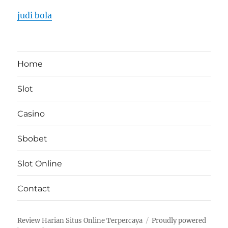
judi bola
Home
Slot
Casino
Sbobet
Slot Online
Contact
Review Harian Situs Online Terpercaya
Proudly powered