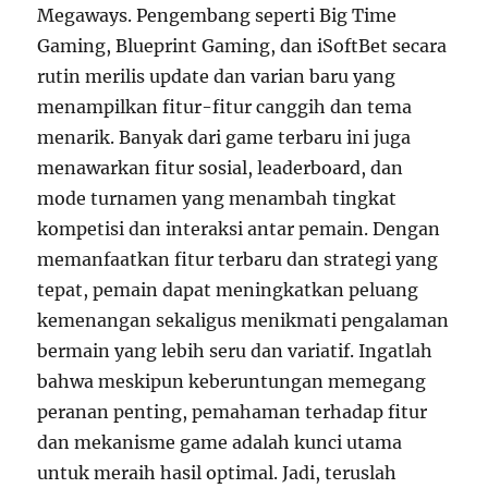
Megaways. Pengembang seperti Big Time
Gaming, Blueprint Gaming, dan iSoftBet secara
rutin merilis update dan varian baru yang
menampilkan fitur-fitur canggih dan tema
menarik. Banyak dari game terbaru ini juga
menawarkan fitur sosial, leaderboard, dan
mode turnamen yang menambah tingkat
kompetisi dan interaksi antar pemain. Dengan
memanfaatkan fitur terbaru dan strategi yang
tepat, pemain dapat meningkatkan peluang
kemenangan sekaligus menikmati pengalaman
bermain yang lebih seru dan variatif. Ingatlah
bahwa meskipun keberuntungan memegang
peranan penting, pemahaman terhadap fitur
dan mekanisme game adalah kunci utama
untuk meraih hasil optimal. Jadi, teruslah