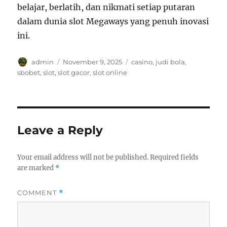
belajar, berlatih, dan nikmati setiap putaran
dalam dunia slot Megaways yang penuh inovasi
ini.
Author
Posted
Tags
admin
November 9, 2025
casino
,
judi bola
,
on
sbobet
,
slot
,
slot gacor
,
slot online
Leave a Reply
Your email address will not be published.
Required fields
are marked
*
COMMENT
*