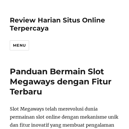
Review Harian Situs Online
Terpercaya
MENU
Panduan Bermain Slot
Megaways dengan Fitur
Terbaru
Slot Megaways telah merevolusi dunia
permainan slot online dengan mekanisme unik
dan fitur inovatif yang membuat pengalaman