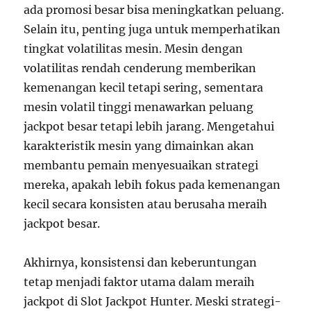
ada promosi besar bisa meningkatkan peluang.
Selain itu, penting juga untuk memperhatikan
tingkat volatilitas mesin. Mesin dengan
volatilitas rendah cenderung memberikan
kemenangan kecil tetapi sering, sementara
mesin volatil tinggi menawarkan peluang
jackpot besar tetapi lebih jarang. Mengetahui
karakteristik mesin yang dimainkan akan
membantu pemain menyesuaikan strategi
mereka, apakah lebih fokus pada kemenangan
kecil secara konsisten atau berusaha meraih
jackpot besar.
Akhirnya, konsistensi dan keberuntungan
tetap menjadi faktor utama dalam meraih
jackpot di Slot Jackpot Hunter. Meski strategi-