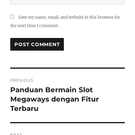
Save my name, email, and website in this browser for
the next time I comment.
Post
PREVIOUS
navigation
Panduan Bermain Slot
Previous
post:
Megaways dengan Fitur
Terbaru
NEXT